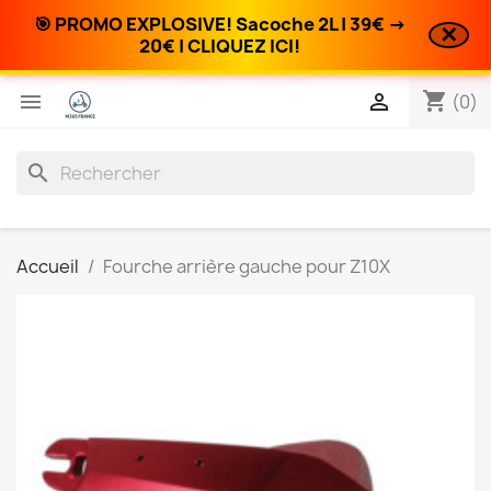
🎯 PROMO EXPLOSIVE! Sacoche 2L | 39€ →
✕
20€ | CLIQUEZ ICI!
shopping_cart


(0)
search
Accueil
Fourche arrière gauche pour Z10X