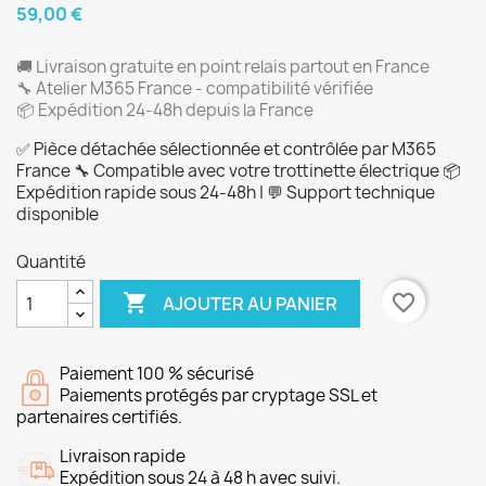
59,00 €
🚚 Livraison gratuite en point relais partout en France
🔧 Atelier M365 France - compatibilité vérifiée
📦 Expédition 24-48h depuis la France
✅ Pièce détachée sélectionnée et contrôlée par M365
France 🔧 Compatible avec votre trottinette électrique 📦
Expédition rapide sous 24-48h | 💬 Support technique
disponible
Quantité

favorite_border
AJOUTER AU PANIER
Paiement 100 % sécurisé
Paiements protégés par cryptage SSL et
partenaires certifiés.
Livraison rapide
Expédition sous 24 à 48 h avec suivi.