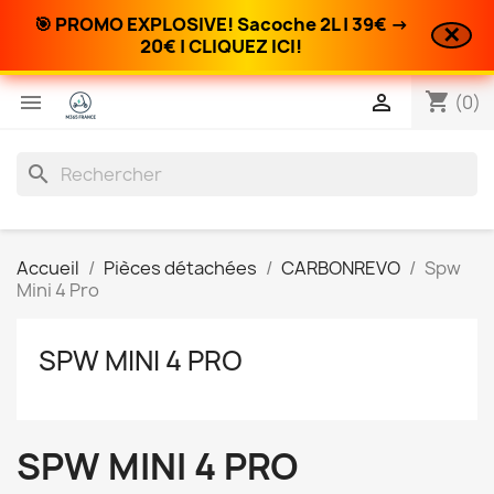
🎯 PROMO EXPLOSIVE! Sacoche 2L | 39€ →
✕
20€ | CLIQUEZ ICI!
shopping_cart


(0)
search
Accueil
Pièces détachées
CARBONREVO
Spw
Mini 4 Pro
SPW MINI 4 PRO
SPW MINI 4 PRO