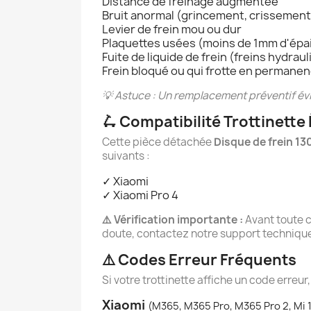
Distance de freinage augmentée
Bruit anormal (grincement, crissement
Levier de frein mou ou dur
Plaquettes usées (moins de 1mm d'épa
Fuite de liquide de frein (freins hydrau
Frein bloqué ou qui frotte en permane
💡 Astuce : Un remplacement préventif évite
🛴 Compatibilité Trottinette
Cette pièce détachée
Disque de frein 1
suivants :
✓ Xiaomi
✓ Xiaomi Pro 4
⚠️ Vérification importante :
Avant toute c
doute, contactez notre support technique 
⚠️ Codes Erreur Fréquents
Si votre trottinette affiche un code erreur,
Xiaomi
(M365, M365 Pro, M365 Pro 2, Mi 1