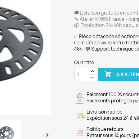
🚚 Livraison gratuite en point
🔧 Atelier M365 France - comp
📦 Expédition 24-48h depuis 
✅ Pièce détachée sélectionn
Compatible avec votre trotti
48h | 💬 Support technique d
Quantité

AJOUTER
Paiement 100 % sécuri
Paiements protégés par
Livraison rapide
Expédition sous 24 à 48 
Politique retours

Retour sous 14 jours (p