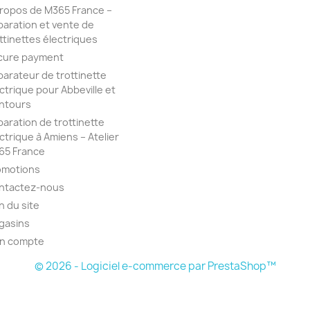
propos de M365 France –
aration et vente de
ttinettes électriques
cure payment
arateur de trottinette
ctrique pour Abbeville et
entours
aration de trottinette
ctrique à Amiens – Atelier
65 France
omotions
ntactez-nous
n du site
gasins
n compte
© 2026 - Logiciel e-commerce par PrestaShop™