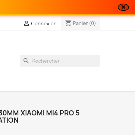
✕
shopping_cart

Panier
(0)
Connexion
search
130MM XIAOMI MI4 PRO 5
ATION