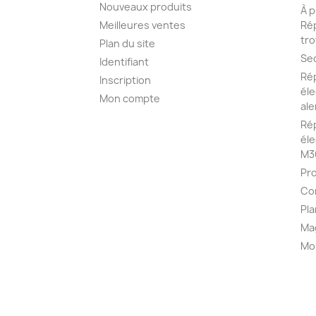
Nouveaux produits
À 
Meilleures ventes
Rép
tro
Plan du site
Se
Identifiant
Rép
Inscription
éle
Mon compte
al
Rép
éle
M3
Pr
Co
Pla
Ma
Mo