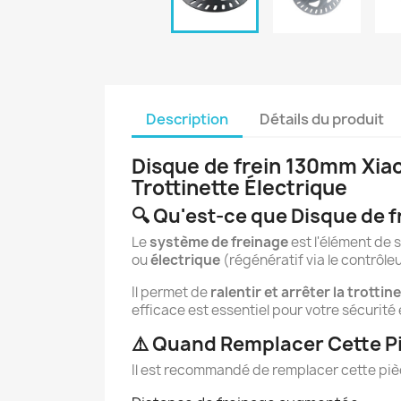
Description
Détails du produit
Disque de frein 130mm Xiao
Trottinette Électrique
🔍 Qu'est-ce que Disque de f
Le
système de freinage
est l'élément de s
ou
électrique
(régénératif via le contrôle
Il permet de
ralentir et arrêter la trottin
efficace est essentiel pour votre sécurité 
⚠️ Quand Remplacer Cette P
Il est recommandé de remplacer cette pièc