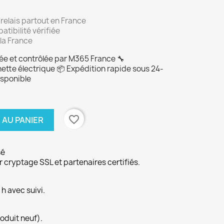
 relais partout en France
atibilité vérifiée
la France
ée et contrôlée par M365 France 🔧
nette électrique 📦 Expédition rapide sous 24-
isponible
favorite_border
 AU PANIER
sé
 cryptage SSL et partenaires certifiés.
h avec suivi.
roduit neuf).