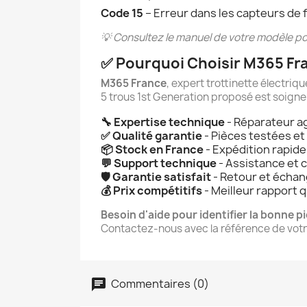
Code 15
– Erreur dans les capteurs de
💡 Consultez le manuel de votre modèle po
✅ Pourquoi Choisir M365 Fr
M365 France
, expert trottinette électri
5 trous 1st Generation proposé est soigneu
🔧 Expertise technique
- Réparateur ag
✅ Qualité garantie
- Pièces testées e
📦 Stock en France
- Expédition rapid
💬 Support technique
- Assistance et 
🛡️ Garantie satisfait
- Retour et échang
💰 Prix compétitifs
- Meilleur rapport 
Besoin d'aide pour identifier la bonne p
Contactez-nous avec la référence de votre
Commentaires (0)