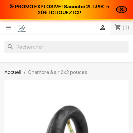
🎯 PROMO EXPLOSIVE! Sacoche 2L | 39€ →
✕
20€ | CLIQUEZ ICI!
shopping_cart


(0)
search
Accueil
Chambre à air 6x2 pouces