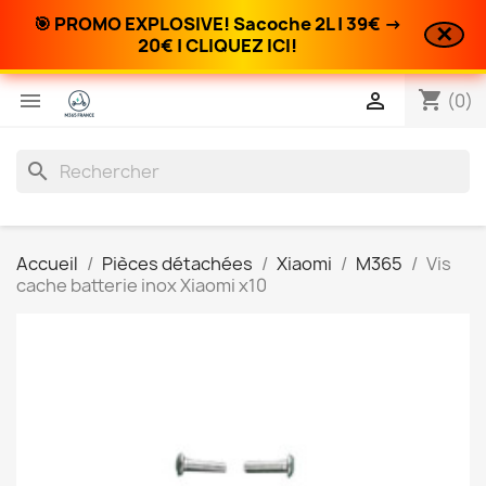
🎯 PROMO EXPLOSIVE! Sacoche 2L | 39€ →
✕
20€ | CLIQUEZ ICI!
shopping_cart


(0)
search
Accueil
Pièces détachées
Xiaomi
M365
Vis
cache batterie inox Xiaomi x10