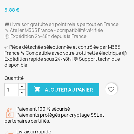
5,88 €
🚚 Livraison gratuite en point relais partout en France
🔧 Atelier M365 France - compatibilité vérifiée
📦 Expédition 24-48h depuis la France
✅ Pièce détachée sélectionnée et contrôlée par M365
France 🔧 Compatible avec votre trottinette électrique 📦
Expédition rapide sous 24-48h | 💬 Support technique
disponible
Quantité

favorite_border
AJOUTER AU PANIER
Paiement 100 % sécurisé
Paiements protégés par cryptage SSL et
partenaires certifiés.
Livraison rapide