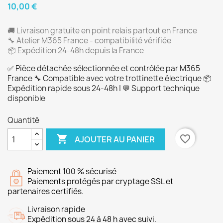
10,00 €
🚚 Livraison gratuite en point relais partout en France
🔧 Atelier M365 France - compatibilité vérifiée
📦 Expédition 24-48h depuis la France
✅ Pièce détachée sélectionnée et contrôlée par M365
France 🔧 Compatible avec votre trottinette électrique 📦
Expédition rapide sous 24-48h | 💬 Support technique
disponible
Quantité

favorite_border
AJOUTER AU PANIER
Paiement 100 % sécurisé
Paiements protégés par cryptage SSL et
partenaires certifiés.
Livraison rapide
Expédition sous 24 à 48 h avec suivi.