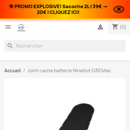
🎯 PROMO EXPLOSIVE! Sacoche 2L | 39€ →
✕
20€ | CLIQUEZ ICI!
shopping_cart


(0)
search
Accueil
Joint cache batterie Ninebot G30 Max